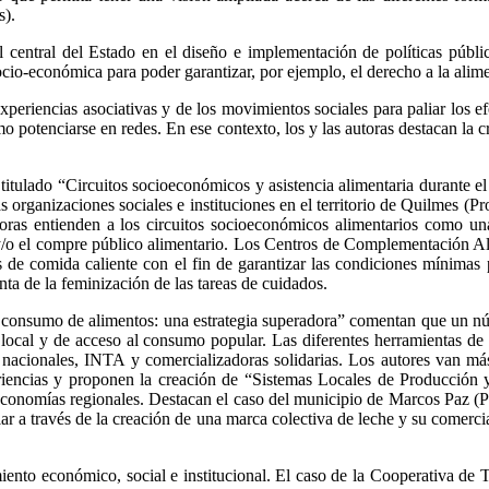
s).
l central del Estado en el diseño e implementación de políticas públic
ocio-económica para poder garantizar, por ejemplo, el derecho a la alime
experiencias asociativas y de los movimientos sociales para paliar los e
omo potenciarse en redes. En ese contexto, los y las autoras destacan la
titulado “Circuitos socioeconómicos y asistencia alimentaria durante e
 las organizaciones sociales e instituciones en el territorio de Quilmes 
as entienden a los circuitos socioeconómicos alimentarios como una 
/o el compre público alimentario. Los Centros de Complementación Alimen
de comida caliente con el fin de garantizar las condiciones mínimas p
enta de la feminización de las tareas de cuidados.
y consumo de alimentos: una estrategia superadora” comentan que un nú
ocal y de acceso al consumo popular. Las diferentes herramientas de 
 nacionales, INTA y comercializadoras solidarias. Los autores van más 
eriencias y proponen la creación de “Sistemas Locales de Producción 
s economías regionales. Destacan el caso del municipio de Marcos Paz (
ar a través de la creación de una marca colectiva de leche y su comerc
cimiento económico, social e institucional. El caso de la Cooperativa