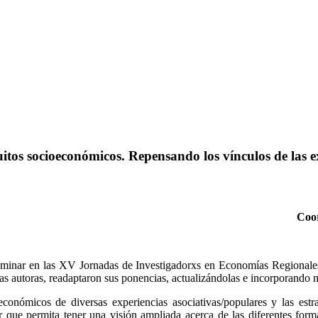
itos socioeconómicos. Repensando los vínculos de las e
Coor
eliminar en las XV Jornadas de Investigadorxs en Economías Regionale
las autoras, readaptaron sus ponencias, actualizándolas e incorporando
económicos de diversas experiencias asociativas/populares y las estr
 que permita tener una visión ampliada acerca de las diferentes form