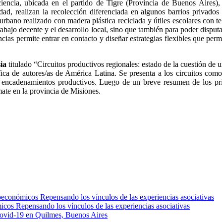
ncia, ubicada en el partido de Tigre (Provincia de Buenos Aires), s
idad, realizan la recolección diferenciada en algunos barrios privad
rbano realizado con madera plástica reciclada y útiles escolares con t
rabajo decente y el desarrollo local, sino que también para poder disputar
cias permite entrar en contacto y diseñar estrategias flexibles que per
ia
titulado “Circuitos productivos regionales: estado de la cuestión de u
fica de autores/as de América Latina. Se presenta a los circuitos como
 encadenamientos productivos. Luego de un breve resumen de los princi
 mate en la provincia de Misiones.
oeconómicos Repensando los vínculos de las experiencias asociativas
icos Repensando los vínculos de las experiencias asociativas
 Covid-19 en Quilmes, Buenos Aires